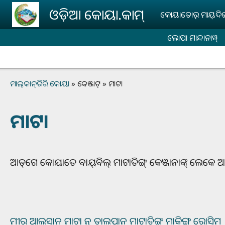
Skip to main content
ଓଡ଼ିଆ କୋୟା.କାମ୍‌
କୋୟାତୋର୍‌ ମାୟ୍‌ଦିଙ୍ଗ୍
ଲୋପା ମାନ୍ଦାନାୱ୍‌
Breadcrumb
ମାଲ୍‌କାନ୍‌ଗିରି କୋୟା
କେଞ୍ଜାଟ୍‌
ମାଟା
ମାଟା
ଆଡ୍‌ଗେ କୋୟାତେ ବାୟ୍‌ବିଲ୍‌ ମାଟାତିଙ୍ଗ୍ କେଞ୍ଜାନାଙ୍କ୍ ଲେକେ ଆଡ଼
ମୀର୍‌ ଆଲ୍‌ସାନ୍‌ ମାଟା ନୁ ତାଲ୍‌ପାନ୍‌ ମାଟାତିଙ୍ଗ୍‌ ମାକିଙ୍ଗ୍‌ ରୋସିମ୍‌