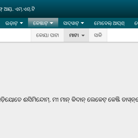
‌ ଆୟ୍‌. ଏମ୍‌.ଏଶ୍‌.ଟି
ଊଡ଼ାଟ୍‌
କେଞ୍ଜାଟ୍‌
ସାଦ୍‌ୱାଟ୍
ମୋବେଲ୍‌ ଆପ୍‌ଶ୍‌
କ
କୋୟା ପାଟା
ମାଟା
ସାକି
ିୟୋତେ ଈସିମିନ୍ଦୋମ୍‌. ମୀ ମାନ୍ କିଦାନ୍‌ ଲେକେଟ୍‌ କେଞ୍ଜି ଡାୱ୍‌ନ୍‌ଲୋ