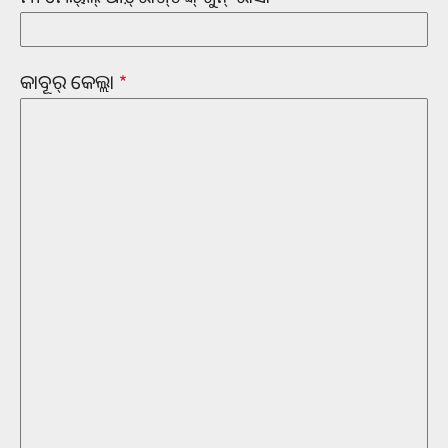
କାବୂର୍‌ କେଲ୍ଲା