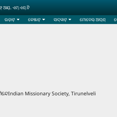
‌ ଆୟ୍‌. ଏମ୍‌.ଏଶ୍‌.ଟି
ଊଡ଼ାଟ୍‌
କେଞ୍ଜାଟ୍‌
ସାଦ୍‌ୱାଟ୍
ମୋବେଲ୍‌ ଆପ୍‌ଶ୍‌
କ
୍‌ ମିନ୍ଦେIndian Missionary Society, Tirunelveli