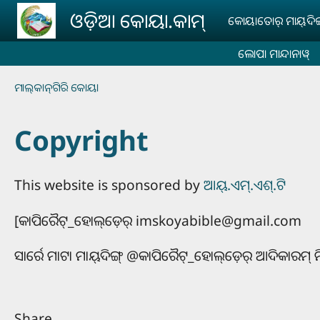
Skip to main content
ଓଡ଼ିଆ କୋୟା.କାମ୍‌
କୋୟାତୋର୍‌ ମାୟ୍‌ଦିଙ୍ଗ୍
ଲୋପା ମାନ୍ଦାନାୱ୍‌
Breadcrumb
ମାଲ୍‌କାନ୍‌ଗିରି କୋୟା
Copyright
This website is sponsored by
ଆୟ୍‌.ଏମ୍‌.ଏଶ୍.ଟି
[କାପିରୈଟ୍‌_ହୋଲ୍‌ଡ଼େର୍‌ imskoyabible@gmail.com
ସାର୍ରେ ମାଟା ମାୟ୍‌ଦିଙ୍ଗ୍‌ @କାପିରୈଟ୍_ହୋଲ୍‌ଡ଼େର୍‌ ଆଦିକାରମ
Share